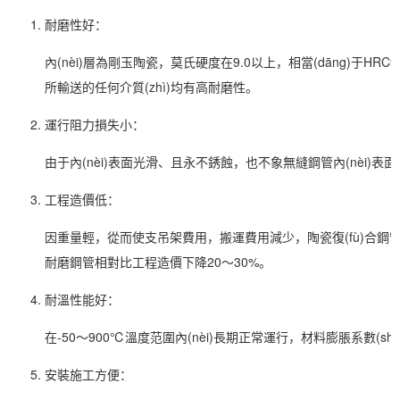
耐磨性好：
內(nèi)層為剛玉陶瓷，莫氏硬度在9.0以上，相當(dāng)于H
所輸送的任何介質(zhì)均有高耐磨性。
運行阻力損失小：
由于內(nèi)表面光滑、且永不銹蝕，也不象無縫鋼管內(nèi)表面有
工程造價低：
因重量輕，從而使支吊架費用，搬運費用減少，陶瓷復(fù)合鋼管
耐磨鋼管相對比工程造價下降20～30%。
耐溫性能好：
在-50～900℃溫度范圍內(nèi)長期正常運行，材料膨脹系數(shù)6
安裝施工方便：