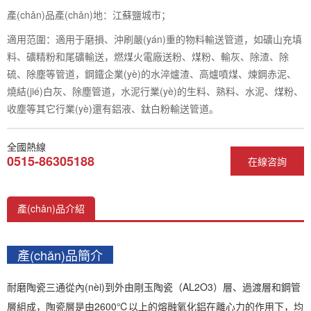
產(chǎn)品產(chǎn)地：江蘇鹽城市；
適用范圍：適用于磨損、沖刷嚴(yán)重的物料輸送管道，如礦山充填
料、礦精粉和尾礦輸送，燃煤火電廠送粉、煤粉、輸灰、除渣、除
硫、除塵等管道，鋼鐵企業(yè)的水淬爐渣、高爐噴煤、煉鋼赤泥、
燒結(jié)白灰、除塵管道，水泥行業(yè)的生料、熟料、水泥、煤粉、
收塵等其它行業(yè)還有鋁液、鈦白粉輸送管道。
全國熱線
0515-86305188
在線咨詢
產(chǎn)品介紹
產(chǎn)品簡介
耐磨陶瓷三通從內(nèi)到外由剛玉陶瓷（AL2O3）層、過渡層和鋼管
層組成，陶瓷層是由2600℃以上的熔融氧化鋁在離心力的作用下，均