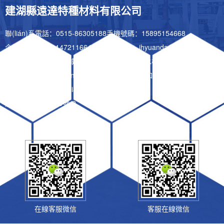
建湖縣遠達特種材料有限公司
聯(lián)系電話：0515-86305188
手機號碼：15895154668
企業(yè)Q Q：1147211664
企業(yè)郵箱：jhyuanda@163.com
公司地址：江蘇省鹽城市建湖縣慶豐鎮(zhèn)水柳路北
聲明：本文中所有內(nèi)容均只適用于參考，如需要了解相關(guān)
產(chǎn)品信息請聯(lián)系我們。
蘇ICP備09043138號-2
在線客服微信
客服在線微信