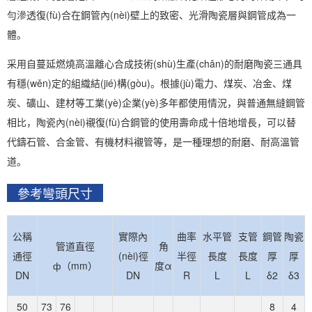
勻滲透復(fù)合在鋼管內(nèi)壁上的致密、光滑陶瓷層與鋼管成為一
體。
采用自蔓延燃燒高溫離心合成技術(shù)生產(chǎn)的耐磨陶瓷三通具
有穩(wěn)定的組織結(jié)構(gòu)。根據(jù)電力、煤炭、冶金、煤
炭、礦山、建材等工業(yè)企業(yè)多年都使用情況，與普通無縫鋼管
相比，陶瓷內(nèi)襯復(fù)合鋼管的使用壽命成十倍地增長，可以替
代鑄石管、合金管、有機材料襯管等，是一種理想的耐磨、耐高溫管
道。
參考彎頭尺寸
公稱
實際內
曲率
水平管
支管
鋼管
陶瓷
管道直徑
角
通徑
(nèi)徑
半徑
長度
長度
厚
厚
ф（mm）
度α
DN
DN
R
L
L
δ2
δ3
50
73
76
8
4