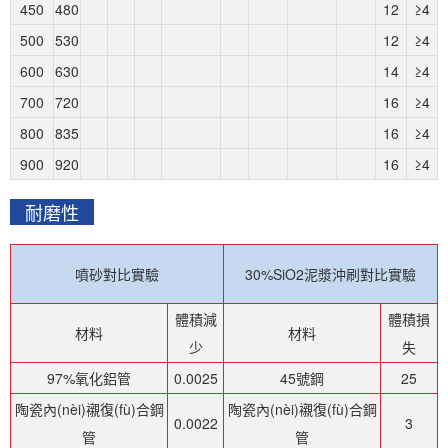
450
480
12
≥4
500
530
12
≥4
600
630
14
≥4
700
720
16
≥4
800
835
16
≥4
900
920
16
≥4
耐磨性
噴砂對比實驗
30%SiO2泥漿沖刷對比實驗
體積減
體積損
材料
材料
少
失
97%氧化鋁管
0.0025
45號鋼
25
陶瓷內(nèi)襯復(fù)合鋼
陶瓷內(nèi)襯復(fù)合鋼
0.0022
3
管
管